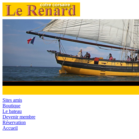
Sites amis
Boutique
Le bateau
Devenir membre
Réservation
Accueil